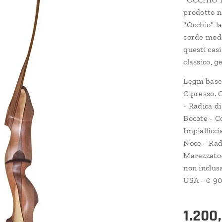
prodotto ne
"Occhio" l
corde mode
questi cas
classico, g
Legni base
Cipresso. 
- Radica d
Bocote - C
Impiallicc
Noce - Rad
Marezzato-
non inclusa
USA - € 90
1.200