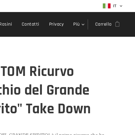
IT
Rosini
Contatti
Privacy
Più
Carrello
TOM Ricurvo
chio del Grande
rito" Take Down
EL GRANDE SPIRITO" è il primo ricurvo che ho