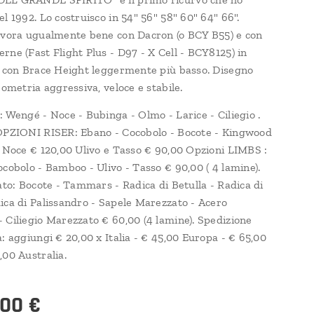
l 1992. Lo costruisco in 54" 56" 58" 60" 64" 66".
avora ugualmente bene con Dacron (o BCY B55) e con
rne (Fast Flight Plus - D97 - X Cell - BCY8125) in
i con Brace Height leggermente più basso. Disegno
eometria aggressiva, veloce e stabile.
: Wengé - Noce - Bubinga - Olmo - Larice - Ciliegio .
OPZIONI RISER: Ebano - Cocobolo - Bocote - Kingwood
i Noce € 120,00 Ulivo e Tasso € 90,00 Opzioni LIMBS :
ocobolo - Bamboo - Ulivo - Tasso € 90,00 ( 4 lamine).
iato: Bocote - Tammars - Radica di Betulla - Radica di
ica di Palissandro - Sapele Marezzato - Acero
 Ciliegio Marezzato € 60,00 (4 lamine). Spedizione
: aggiungi € 20,00 x Italia - € 45,00 Europa - € 65,00
,00 Australia.
,00
€