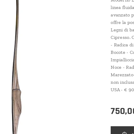
linea flui
avanzato pe
offre la pos
Legni di b
Cipresso. 
- Radica d
Bocote - C
Impiallicc
Noce - Rad
Marezzato-
non inclusa
USA - € 90
750,0