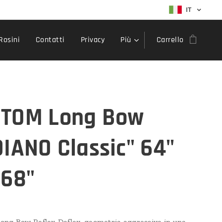
IT
Rosini
Contatti
Privacy
Più
Carrello
TOM Long Bow
DIANO Classic" 64"
 68"
ng Bow Reflex-Deflex, geometria aggressiva in una