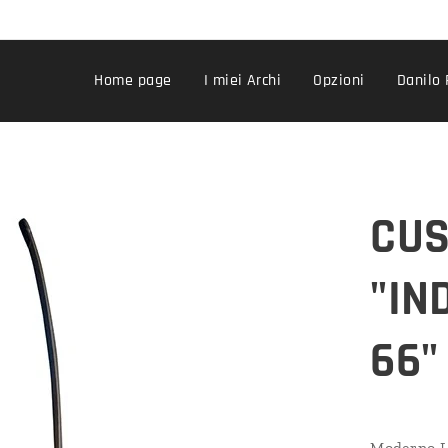
Home page
I miei Archi
Opzioni
Danilo 
CUS
"IN
66"
Moderno Lo