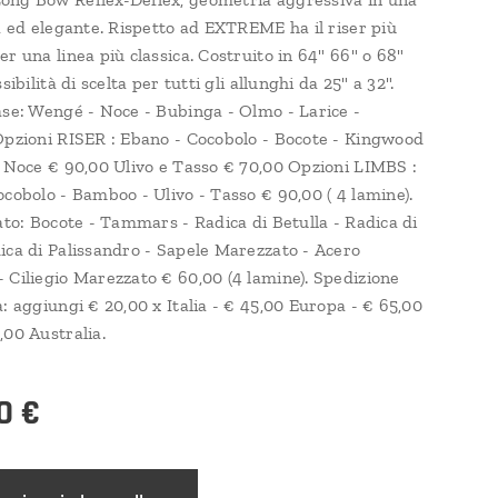
da ed elegante. Rispetto ad EXTREME ha il riser più
r una linea più classica. Costruito in 64" 66" o 68"
sibilità di scelta per tutti gli allunghi da 25" a 32".
ase: Wengé - Noce - Bubinga - Olmo - Larice -
Opzioni RISER : Ebano - Cocobolo - Bocote - Kingwood
i Noce € 90,00 Ulivo e Tasso € 70,00 Opzioni LIMBS :
ocobolo - Bamboo - Ulivo - Tasso € 90,00 ( 4 lamine).
iato: Bocote - Tammars - Radica di Betulla - Radica di
ica di Palissandro - Sapele Marezzato - Acero
 Ciliegio Marezzato € 60,00 (4 lamine). Spedizione
: aggiungi € 20,00 x Italia - € 45,00 Europa - € 65,00
,00 Australia.
0
€