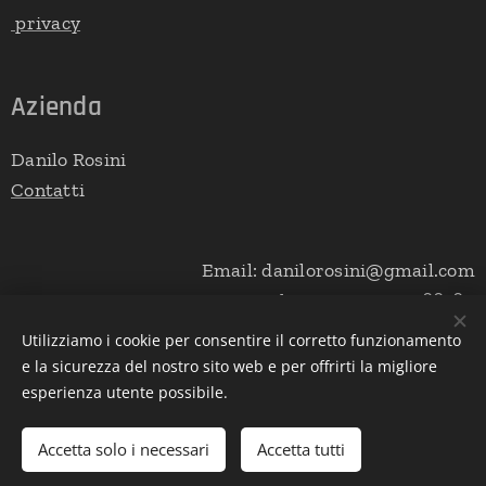
privacy
Azienda
Danilo Rosini
Conta
tti
Email: danilorosini@gmail.com
phone: +39 349 5366760
Utilizziamo i cookie per consentire il corretto funzionamento
e la sicurezza del nostro sito web e per offrirti la migliore
esperienza utente possibile.
Cookies
Lingue
Accetta solo i necessari
Accetta tutti
Italiano
English